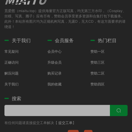
觅爱图（miaitu.top）提供海量官方正版写真，均无第三方水印，（Cosplay、
丝模、写真、圈子）应有尽有，赞助会员享受更多资源和合集打包下载服务。
此外！本站所有图片均为正规机构写真，无露D，无大CD，有这方面要求的请
绕道！
关于我们
会员服务
热门栏目
常见疑问
会员中心
赞助一区
正确访问
升级会员
赞助三区
解压问题
购买记录
赞助二区
关于我们
我的收藏
赞助四区
搜索
有任何问题请直接提交工单解决【
提交工单
】