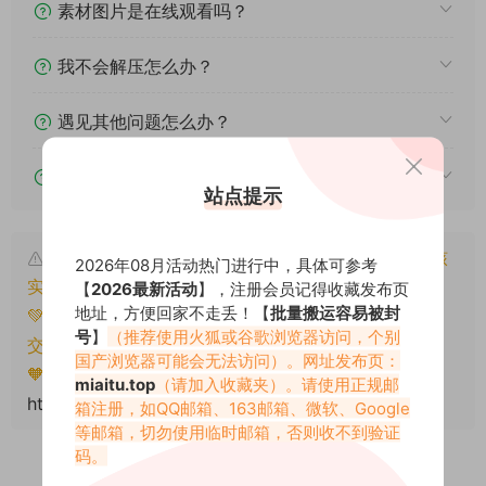
素材图片是在线观看吗？
我不会解压怎么办？
遇见其他问题怎么办？
该资源能搬运分享吗？
站点提示
本文资源仅供个人参考学习，请勿批量搬运，一经核
2026年08月活动热门进行中，具体可参考
实将封禁账号权限！
【
2026最新活动
】，注册会员记得收藏发布页
地址，方便回家不走丢！【
批量搬运容易被封
💚本文资源均来源网友分享，若侵犯了您的权益可以提
号
】
（推荐使用火狐或谷歌浏览器访问，个别
交工单处理。
国产浏览器可能会无法访问）。网址发布页：
🧡转载请注明出处！原文链接：
miaitu.top
（请加入收藏夹）。请使用正规邮
https://www.miaitu.net/79364.html
箱注册，如QQ邮箱、163邮箱、微软、Google
等邮箱，切勿使用临时邮箱，否则收不到验证
码。