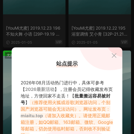
[YouMi尤蜜] 2019.12.23 196
[YouMi尤蜜] 2019.12.22 195
不知火舞 小语 [29P-19.19 M
浴室调情 艾小青 [32P-21.21
B]
MB]
VIP
VIP
2025-01-05
2025-01-05
VIP
VIP
尤蜜2019
尤蜜2019
站点提示
2026年08月活动热门进行中，具体可参考
【
2026最新活动
】，注册会员记得收藏发布页
地址，方便回家不走丢！【
批量搬运容易被封
号
】
（推荐使用火狐或谷歌浏览器访问，个别
国产浏览器可能会无法访问）。网址发布页：
miaitu.top
（请加入收藏夹）。请使用正规邮
箱注册，如QQ邮箱、163邮箱、微软、Google
等邮箱，切勿使用临时邮箱，否则收不到验证