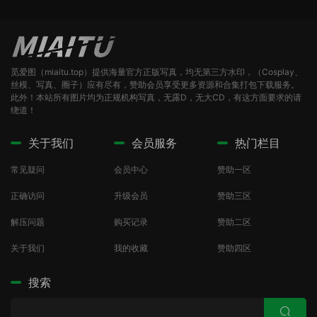
觅爱图（miaitu.top）提供海量官方正版写真，均无第三方水印，（Cosplay、
丝模、写真、圈子）应有尽有，赞助会员享受更多资源和合集打包下载服务。
此外！本站所有图片均为正规机构写真，无露D，无大CD，有这方面要求的请
绕道！
关于我们
会员服务
热门栏目
常见疑问
会员中心
赞助一区
正确访问
升级会员
赞助三区
解压问题
购买记录
赞助二区
关于我们
我的收藏
赞助四区
搜索