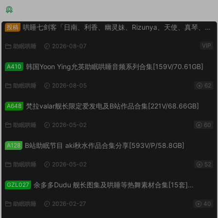
猜你喜欢
哄睡七剑客「日南、利香、幽灵妹、Rizunya、天使、真琴、音
投稿
无来未」作品大合集[3647.6GB]
VIP
助眠哄睡
2026-08-07
韩国Yoon Ying允英助眠哄睡音频系列合集[159V/70.61GB]
A410
助眠哄睡
2026-08-05
62
梵拉valar舰长限定爱发电及B站作品合集[221V/68.66GB]
A648
助眠哄睡
2026-05-02
60
B站助眠节目 aki秋水作品合集分享[593V/P/58.8GB]
A128
助眠哄睡
2026-05-02
52
余多多Dudu 舰长图集及哄睡等热舞素材合集[15套]
GZL027
[455PV/8.32GB]
助眠哄睡
2026-02-27
40