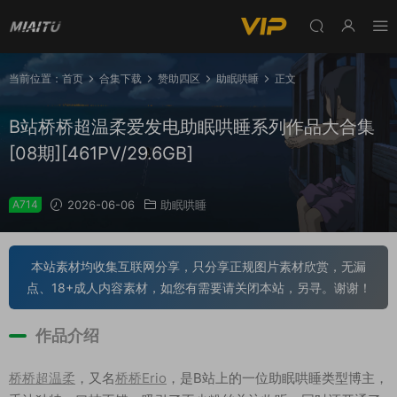
当前位置：
首页
合集下载
赞助四区
助眠哄睡
正文
B站桥桥超温柔爱发电助眠哄睡系列作品大合集
[08期][461PV/29.6GB]
A714
2026-06-06
助眠哄睡
本站素材均收集互联网分享，只分享正规图片素材欣赏，无漏
点、18+成人内容素材，如您有需要请关闭本站，另寻。谢谢！
作品介绍
桥桥超温柔
，又名
桥桥Erio
，是B站上的一位助眠哄睡类型博主，