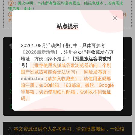
③：
再次申明，本站所有资源均没有露点、纯绿色版本，若有需求
请另寻，谢谢！
④：链接请勿外传搬运(包含无差别批量下载)，检测到后权限将被封
禁（后台会综合判断）
站点提示
2026年08月活动热门进行中，具体可参考
常见问题
【
2026最新活动
】，注册会员记得收藏发布页
地址，方便回家不走丢！【
批量搬运容易被封
素材图片是在线观看吗？
号
】
（推荐使用火狐或谷歌浏览器访问，个别
国产浏览器可能会无法访问）。网址发布页：
我不会解压怎么办？
miaitu.top
（请加入收藏夹）。请使用正规邮
箱注册，如QQ邮箱、163邮箱、微软、Google
遇见其他问题怎么办？
等邮箱，切勿使用临时邮箱，否则收不到验证
码。
该资源能搬运分享吗？
本文资源仅供个人参考学习，请勿批量搬运，一经核