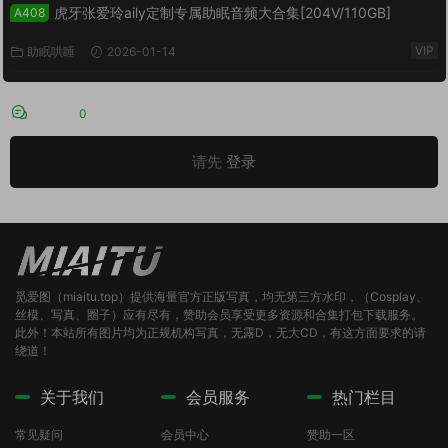
虎牙张爱玲aily定制专属助眠音频大合集[204V/110GB]
A408
VIP
助眠哄睡
2026-01-14
评论
0
请先
登录
觅爱图（miaitu.top）提供海量官方正版写真，均无第三方水印，（Cosplay、
丝模、写真、圈子）应有尽有，赞助会员享受更多资源和合集打包下载服务。
此外！本站所有图片均为正规机构写真，无露D，无大CD，有这方面要求的请
绕道！
关于我们
会员服务
热门栏目
常见疑问
会员中心
赞助一区