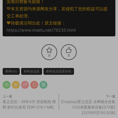
实将封禁账号权限！
💚本文资源均来源网友分享，若侵犯了您的权益可以提
交工单处理。
🧡转载请注明出处！原文链接：
https://www.miaitu.net/79235.html
0
0
桥桥Erio
桥桥超温柔
桥桥超温柔爱发电
上一篇
下一篇
星之迟迟 - 26年3月 碧蓝航线 樫
[Cosplay]星之迟迟 全网最全合集
野·奶牛比基尼 [59P-276.1 MB]
COS美图素材合集[373套]
[23195P][150.5GB]