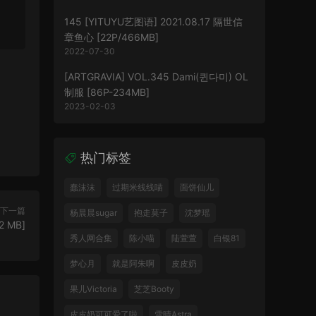
145 [YITUYU艺图语] 2021.08.17 隔世信
章鱼心 [22P/466MB]
2022-07-30
[ARTGRAVIA] VOL.345 Dami(퀸다미) OL
制服 [86P-234MB]
2023-02-03
热门标签
蠢沫沫
过期米线线喵
面饼仙儿
下一篇
杨晨晨sugar
抱走莫子
沈梦瑶
2 MB]
秀人网合集
陈小喵
陆萱萱
白银81
梦心月
就是阿朱啊
皮皮奶
果儿Victoria
芝芝Booty
皮皮奶可可爱了啦
雪晴Astra