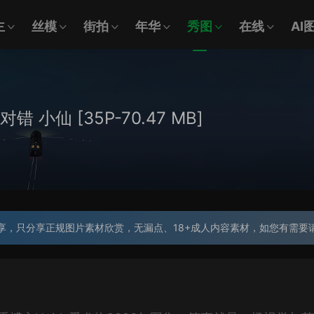
主
丝模
街拍
年华
秀图
在线
AI
无对错 小仙 [35P-70.47 MB]
享，只分享正规图片素材欣赏，无漏点、18+成人内容素材，如您有需要