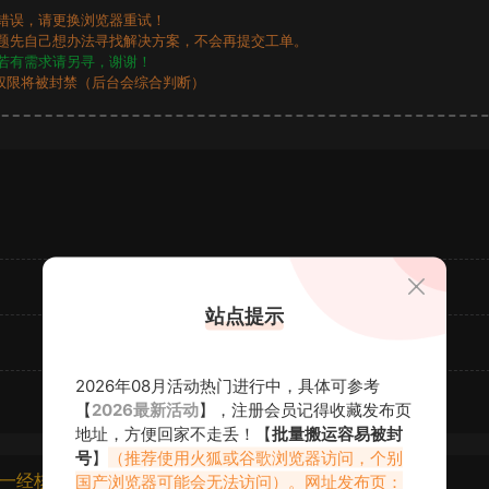
错误，请更换浏览器重试！
题先自己想办法寻找解决方案，不会再提交工单。
若有需求请另寻，谢谢！
权限将被封禁（后台会综合判断）
站点提示
2026年08月活动热门进行中，具体可参考
【
2026最新活动
】，注册会员记得收藏发布页
地址，方便回家不走丢！【
批量搬运容易被封
号
】
（推荐使用火狐或谷歌浏览器访问，个别
一经核实将封禁账号权限！
国产浏览器可能会无法访问）。网址发布页：