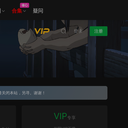
省心
图
合集
疑问
登录
注册
请关闭本站，另寻。谢谢！
VIP
专享