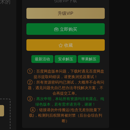
仅限VIP下载
艺术的
升级VIP
立即购买
收藏
最新活动
安卓解压
苹果解压
①：百度网盘版本问题，下载时遇见百度网盘
提示提取码错误，请更换浏览器重试！
②：所有资源密码均已测试，大概率不会有问
题，遇见问题先自己想办法寻找解决方案，不
会再提交工单。
③：
再次申明，本站所有资源均没有露点、纯
绿色版本，若有需求请另寻，谢谢！
④：链接请勿外传搬运(包含无差别批量下
载)，检测到后权限将被封禁（后台会综合判
断）