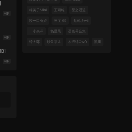
]
糯美子Mini
王雨纯
星之迟迟
VIP
咬一口兔娘
三度_69
起司块wii
一小央泽
杨晨晨
语画界合集
VIP
绮太郎
鳗鱼霏儿
木绵绵OwO
黑川
B]
VIP