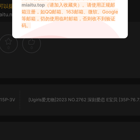
miaitu.top
（请加入收藏夹）。请使用正规邮
可以提交工单处理。
箱注册，如QQ邮箱、163邮箱、微软、Google
aitu.net/79081.html
等邮箱，切勿使用临时邮箱，否则收不到验证
码。
0
0
5P-3V
[Ugirls爱尤物]2023 NO.2762 深刻爱恋 E宝贝 [35P-76.7