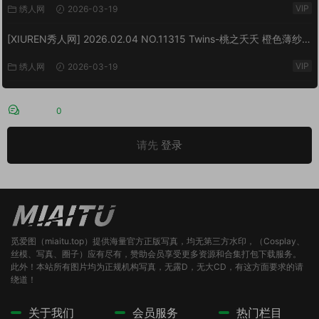
VIP
绣人网
2026-03-19
[XIUREN秀人网] 2026.02.04 NO.11315 Twins-桃之夭夭 橙色薄纱
[83P/1.10GB]
VIP
绣人网
2026-03-19
评论
0
请先
登录
觅爱图（miaitu.top）提供海量官方正版写真，均无第三方水印，（Cosplay、
丝模、写真、圈子）应有尽有，赞助会员享受更多资源和合集打包下载服务。
此外！本站所有图片均为正规机构写真，无露D，无大CD，有这方面要求的请
绕道！
关于我们
会员服务
热门栏目