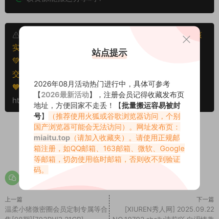
本文资源仅供个人参考学习，请勿批量搬运，一经核
实将封禁账号权限！
站点提示
💚本文资源均来源网友分享，若侵犯了您的权益可以提
交工单处理。
2026年08月活动热门进行中，具体可参考
🧡转载请注明出处！原文链接：
【
2026最新活动
】，注册会员记得收藏发布页
https://www.miaitu.net/79030.html
地址，方便回家不走丢！【
批量搬运容易被封
号
】
（推荐使用火狐或谷歌浏览器访问，个别
国产浏览器可能会无法访问）。网址发布页：
miaitu.top
（请加入收藏夹）。请使用正规邮
箱注册，如QQ邮箱、163邮箱、微软、Google
0
0
等邮箱，切勿使用临时邮箱，否则收不到验证
码。
上一篇
下一篇
温柔小猪微密圈会员定制专属等合
[XIUREN秀人网] 2025.09.22