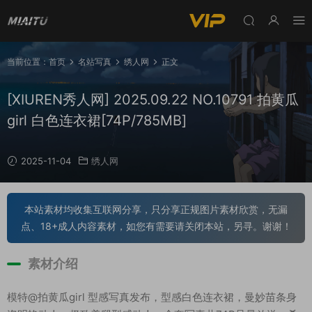
当前位置：
首页
名站写真
绣人网
正文
[XIUREN秀人网] 2025.09.22 NO.10791 拍黄瓜
girl 白色连衣裙[74P/785MB]
2025-11-04
绣人网
本站素材均收集互联网分享，只分享正规图片素材欣赏，无漏
点、18+成人内容素材，如您有需要请关闭本站，另寻。谢谢！
素材介绍
模特@拍黄瓜girl 型感写真发布，型感白色连衣裙，曼妙苗条身