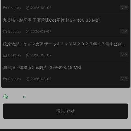
VIP
Cosplay
2026-08-07
九柒喵 - 绝区零 千夏蕾咪Cos图片 [49P-480.38 MB]
VIP
Cosplay
2026-08-07
榎原依那 - ヤンマガアザーっす！＜ＹＭ２０２５年１７号未公開カ
ット＞ ヤンマガデジタル写真集 [54P-60.7 MB]
VIP
Cosplay
2026-08-07
湖里狸 - 体操服Cos图片 [37P-228.45 MB]
VIP
Cosplay
2026-08-07
评论
0
请先
登录