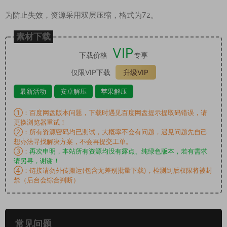
为防止失效，资源采用双层压缩，格式为7z。
素材下载
VIP
下载价格
专享
仅限VIP下载
升级VIP
最新活动
安卓解压
苹果解压
①：百度网盘版本问题，下载时遇见百度网盘提示提取码错误，请
更换浏览器重试！
②：所有资源密码均已测试，大概率不会有问题，遇见问题先自己
想办法寻找解决方案，不会再提交工单。
③：
再次申明，本站所有资源均没有露点、纯绿色版本，若有需求
请另寻，谢谢！
④：链接请勿外传搬运(包含无差别批量下载)，检测到后权限将被封
禁（后台会综合判断）
常见问题