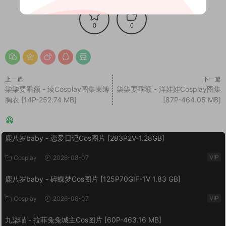
0
0
上一篇
下一篇
柒柒要乖额 - 绫Cosplay图集束缚
柒柒要乖额 - 洋娃娃Cosplay图集
胸衣 [14P-252.74 MB]
[87P-464.05 MB]
猜你喜欢
鹿八岁baby - 恋爱日记Cos图片 [283P2V-1.28GB]
VIP
Cosplay
2026-08-07
鹿八岁baby - 碎蝶梦Cos图片 [125P70GIF-1V 1.83 GB]
VIP
Cosplay
2026-08-07
九柒喵 - 拉菲兔兔城主Cos图片 [60P-463.16 MB]