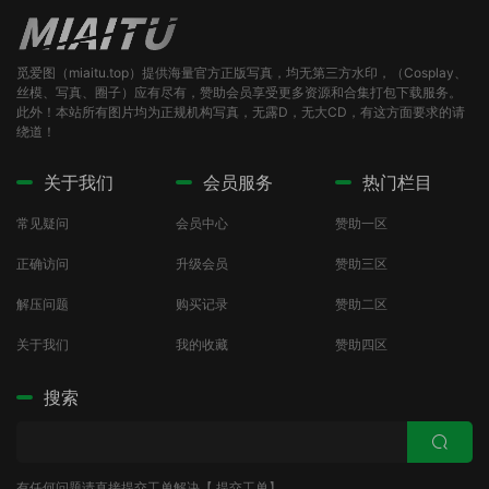
觅爱图（miaitu.top）提供海量官方正版写真，均无第三方水印，（Cosplay、
丝模、写真、圈子）应有尽有，赞助会员享受更多资源和合集打包下载服务。
此外！本站所有图片均为正规机构写真，无露D，无大CD，有这方面要求的请
绕道！
关于我们
会员服务
热门栏目
常见疑问
会员中心
赞助一区
正确访问
升级会员
赞助三区
解压问题
购买记录
赞助二区
关于我们
我的收藏
赞助四区
搜索
有任何问题请直接提交工单解决【
提交工单
】