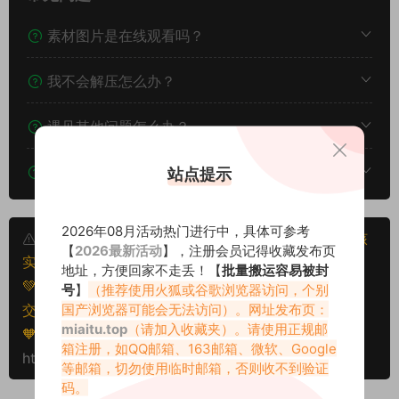
素材图片是在线观看吗？
我不会解压怎么办？
遇见其他问题怎么办？
该资源能搬运分享吗？
站点提示
2026年08月活动热门进行中，具体可参考
本文资源仅供个人参考学习，请勿批量搬运，一经核
【
2026最新活动
】，注册会员记得收藏发布页
实将封禁账号权限！
地址，方便回家不走丢！【
批量搬运容易被封
💚本文资源均来源网友分享，若侵犯了您的权益可以提
号
】
（推荐使用火狐或谷歌浏览器访问，个别
国产浏览器可能会无法访问）。网址发布页：
交工单处理。
miaitu.top
（请加入收藏夹）。请使用正规邮
🧡转载请注明出处！原文链接：
箱注册，如QQ邮箱、163邮箱、微软、Google
https://www.miaitu.net/78983.html
等邮箱，切勿使用临时邮箱，否则收不到验证
码。