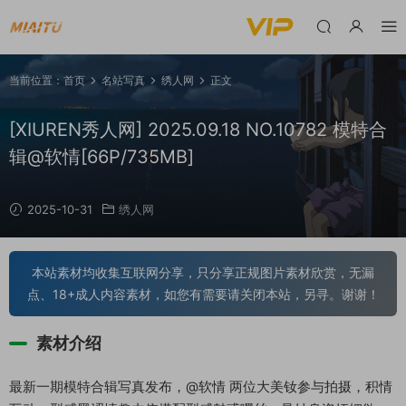
当前位置：
首页
名站写真
绣人网
正文
[XIUREN秀人网] 2025.09.18 NO.10782 模特合
辑@软情[66P/735MB]
2025-10-31
绣人网
本站素材均收集互联网分享，只分享正规图片素材欣赏，无漏
点、18+成人内容素材，如您有需要请关闭本站，另寻。谢谢！
素材介绍
最新一期模特合辑写真发布，@软情 两位大美钕参与拍摄，积情