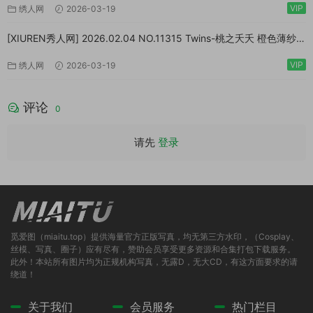
VIP
绣人网
2026-03-19
[XIUREN秀人网] 2026.02.04 NO.11315 Twins-桃之夭夭 橙色薄纱
[83P/1.10GB]
VIP
绣人网
2026-03-19
评论
0
请先
登录
觅爱图（miaitu.top）提供海量官方正版写真，均无第三方水印，（Cosplay、
丝模、写真、圈子）应有尽有，赞助会员享受更多资源和合集打包下载服务。
此外！本站所有图片均为正规机构写真，无露D，无大CD，有这方面要求的请
绕道！
关于我们
会员服务
热门栏目