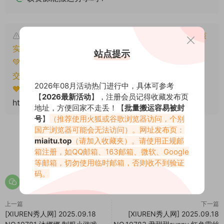
本文资源仅供个人参考学习，请勿批量搬运，一经核
实将封禁账号权限！
站点提示
💚本文资源均来源网友分享，若侵犯了您的权益可以提
交工单处理。
2026年08月活动热门进行中，具体可参考
🧡转载请注明出处！原文链接：
【
2026最新活动
】，注册会员记得收藏发布页
https://www.miaitu.net/78971.html
地址，方便回家不走丢！【
批量搬运容易被封
号
】
（推荐使用火狐或谷歌浏览器访问，个别
国产浏览器可能会无法访问）。网址发布页：
miaitu.top
（请加入收藏夹）。请使用正规邮
箱注册，如QQ邮箱、163邮箱、微软、Google
0
0
等邮箱，切勿使用临时邮箱，否则收不到验证
码。
上一篇
下一篇
[XIUREN秀人网] 2025.09.18
[XIUREN秀人网] 2025.09.18