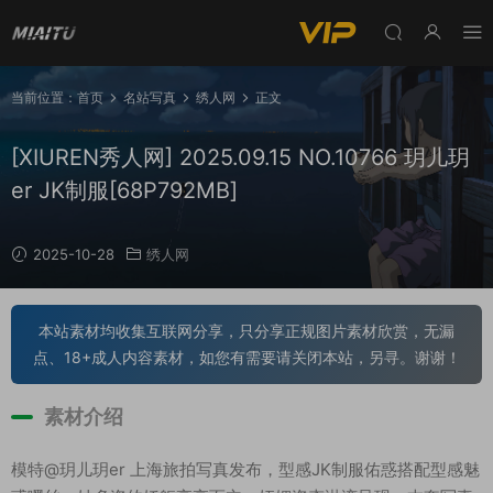
当前位置：
首页
名站写真
绣人网
正文
[XIUREN秀人网] 2025.09.15 NO.10766 玥儿玥
er JK制服[68P792MB]
2025-10-28
绣人网
本站素材均收集互联网分享，只分享正规图片素材欣赏，无漏
点、18+成人内容素材，如您有需要请关闭本站，另寻。谢谢！
素材介绍
模特@玥儿玥er 上海旅拍写真发布，型感JK制服佑惑搭配型感魅