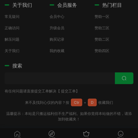
关于我们
会员服务
热门栏目
常见疑问
会员中心
赞助一区
正确访问
升级会员
赞助三区
解压问题
购买记录
赞助二区
关于我们
我的收藏
赞助四区
搜索
有任何问题请直接提交工单解决【
提交工单
】
来不及找到心仪的内容？按
Ctr
+
D
收藏我们
温馨提示：本站是只搬运福利但不生产福利。如果你觉得本站做的不错，请添
加到收藏夹！