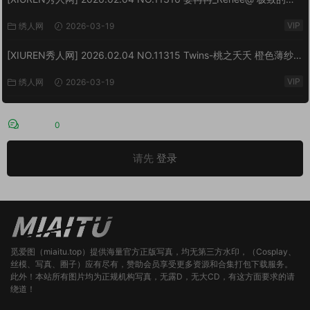
差[77P/999MB]
VIP
绣人网
2026-03-19
[XIUREN秀人网] 2026.02.04 NO.11315 Twins-桃之夭夭 橙色薄纱
[83P/1.10GB]
VIP
绣人网
2026-03-19
评论
0
请先
登录
觅爱图（miaitu.top）提供海量官方正版写真，均无第三方水印，（Cosplay、
丝模、写真、圈子）应有尽有，赞助会员享受更多资源和合集打包下载服务。
此外！本站所有图片均为正规机构写真，无露D，无大CD，有这方面要求的请
绕道！