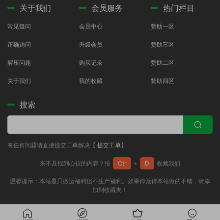
关于我们
会员服务
热门栏目
常见疑问
会员中心
赞助一区
正确访问
升级会员
赞助三区
解压问题
购买记录
赞助二区
关于我们
我的收藏
赞助四区
搜索
有任何问题请直接提交工单解决【
提交工单
】
来不及找到心仪的内容？按
Ctr
+
D
收藏我们
温馨提示：本站是只搬运福利但不生产福利。如果你觉得本站做的不错，请添
加到收藏夹！