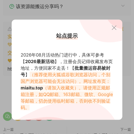
该资源能搬运分享吗？
本文资源仅供个人参考学习，请勿批量搬运，一经核
站点提示
实将封禁账号权限！
💚本文资源均来源网友分享，若侵犯了您的权益可以提
交工单处理。
2026年08月活动热门进行中，具体可参考
🧡转载请注明出处！原文链接：
【
2026最新活动
】，注册会员记得收藏发布页
地址，方便回家不走丢！【
批量搬运容易被封
https://www.miaitu.net/78930.html
号
】
（推荐使用火狐或谷歌浏览器访问，个别
国产浏览器可能会无法访问）。网址发布页：
miaitu.top
（请加入收藏夹）。请使用正规邮
箱注册，如QQ邮箱、163邮箱、微软、Google
0
0
等邮箱，切勿使用临时邮箱，否则收不到验证
码。
上一篇
下一篇