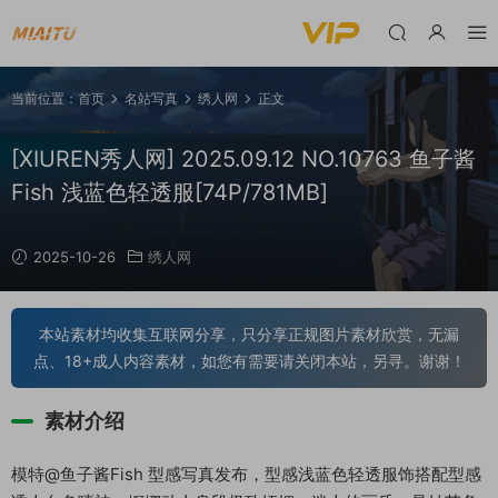
当前位置：
首页
名站写真
绣人网
正文
[XIUREN秀人网] 2025.09.12 NO.10763 鱼子酱
Fish 浅蓝色轻透服[74P/781MB]
2025-10-26
绣人网
本站素材均收集互联网分享，只分享正规图片素材欣赏，无漏
点、18+成人内容素材，如您有需要请关闭本站，另寻。谢谢！
素材介绍
模特@鱼子酱Fish 型感写真发布，型感浅蓝色轻透服饰搭配型感