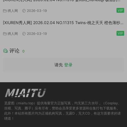
差[77P/999MB]
VIP
绣人网
2026-03-19
[XIUREN秀人网] 2026.02.04 NO.11315 Twins-桃之夭夭 橙色薄纱
[83P/1.10GB]
VIP
绣人网
2026-03-19
评论
0
请先
登录
觅爱图（miaitu.top）提供海量官方正版写真，均无第三方水印，（Cosplay、
丝模、写真、圈子）应有尽有，赞助会员享受更多资源和合集打包下载服务。
此外！本站所有图片均为正规机构写真，无露D，无大CD，有这方面要求的请
绕道！