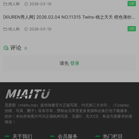
VIP
绣人网
2026-03-19
[XIUREN秀人网] 2026.02.04 NO.11315 Twins-桃之夭夭 橙色薄纱
[83P/1.10GB]
VIP
绣人网
2026-03-19
评论
0
请先
登录
觅爱图（miaitu.top）提供海量官方正版写真，均无第三方水印，（Cosplay、
丝模、写真、圈子）应有尽有，赞助会员享受更多资源和合集打包下载服务。
此外！本站所有图片均为正规机构写真，无露D，无大CD，有这方面要求的请
绕道！
关于我们
会员服务
热门栏目