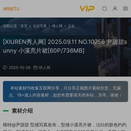
当前位置：
首页
名站写真
绣人网
正文
[XIUREN秀人网] 2025.09.11 NO.10756 尹甜甜s
unny 小溪亮片裙[60P/736MB]
2025-10-26
绣人网
本站素材均收集互联网分享，只分享正规图片素材欣赏，无漏
点、18+成人内容素材，如您有需要请关闭本站，另寻。谢谢！
素材介绍
模特@尹甜甜 型感写真发布，型感小溪亮片裙，洁白的肤色灼灼