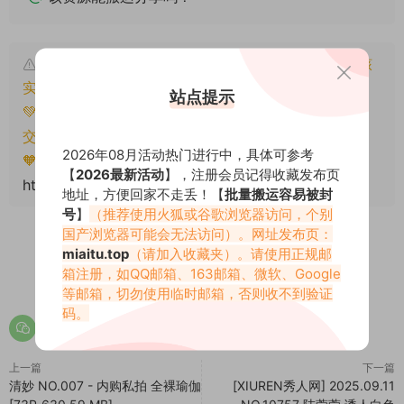
本文资源仅供个人参考学习，请勿批量搬运，一经核
实将封禁账号权限！
站点提示
💚本文资源均来源网友分享，若侵犯了您的权益可以提
交工单处理。
2026年08月活动热门进行中，具体可参考
🧡转载请注明出处！原文链接：
【
2026最新活动
】，注册会员记得收藏发布页
https://www.miaitu.net/78923.html
地址，方便回家不走丢！【
批量搬运容易被封
号
】
（推荐使用火狐或谷歌浏览器访问，个别
国产浏览器可能会无法访问）。网址发布页：
miaitu.top
（请加入收藏夹）。请使用正规邮
箱注册，如QQ邮箱、163邮箱、微软、Google
0
0
等邮箱，切勿使用临时邮箱，否则收不到验证
码。
上一篇
下一篇
清妙 NO.007 - 内购私拍 全裸瑜伽
[XIUREN秀人网] 2025.09.11