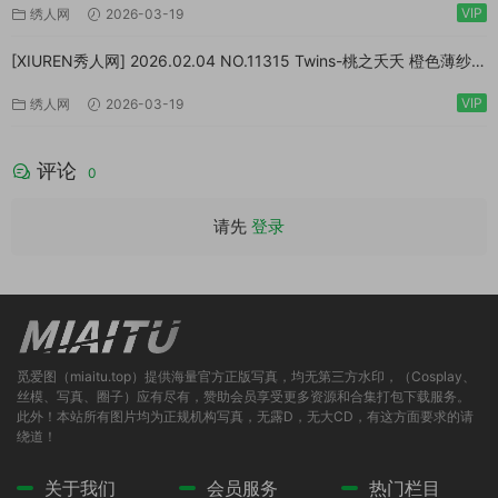
VIP
绣人网
2026-03-19
[XIUREN秀人网] 2026.02.04 NO.11315 Twins-桃之夭夭 橙色薄纱
[83P/1.10GB]
VIP
绣人网
2026-03-19
评论
0
请先
登录
觅爱图（miaitu.top）提供海量官方正版写真，均无第三方水印，（Cosplay、
丝模、写真、圈子）应有尽有，赞助会员享受更多资源和合集打包下载服务。
此外！本站所有图片均为正规机构写真，无露D，无大CD，有这方面要求的请
绕道！
关于我们
会员服务
热门栏目