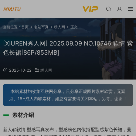
当前位置：
首页
名站写真
绣人网
正文
[XIUREN秀人网] 2025.09.09 NO.10746 软情 紫
色长裙[86P/853MB]
2025-10-22
绣人网
本站素材均收集互联网分享，只分享正规图片素材欣赏，无漏
点、18+成人内容素材，如您有需要请关闭本站，另寻。谢谢！
素材介绍
新人@软情 型感写真发布，型感粉色内依搭配型感紫色长裙，曼