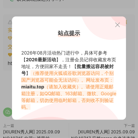
本文资源仅供个人参考学习，请勿批量搬运，一经核
实将封禁账号权限！
站点提示
💚本文资源均来源网友分享，若侵犯了您的权益可以提
交工单处理。
2026年08月活动热门进行中，具体可参考
🧡转载请注明出处！原文链接：
【
2026最新活动
】，注册会员记得收藏发布页
https://www.miaitu.net/78861.html
地址，方便回家不走丢！【
批量搬运容易被封
号
】
（推荐使用火狐或谷歌浏览器访问，个别
国产浏览器可能会无法访问）。网址发布页：
miaitu.top
（请加入收藏夹）。请使用正规邮
箱注册，如QQ邮箱、163邮箱、微软、Google
0
0
等邮箱，切勿使用临时邮箱，否则收不到验证
码。
上一篇
下一篇
[XIUREN秀人网] 2025.09.09
[XIUREN秀人网] 2025.09.09