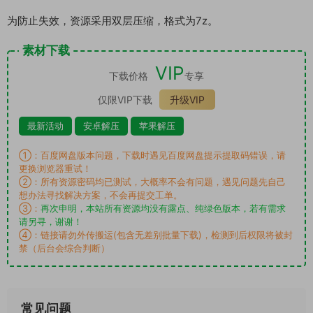
为防止失效，资源采用双层压缩，格式为7z。
素材下载
VIP
下载价格
专享
仅限VIP下载
升级VIP
最新活动
安卓解压
苹果解压
①：百度网盘版本问题，下载时遇见百度网盘提示提取码错误，请
更换浏览器重试！
②：所有资源密码均已测试，大概率不会有问题，遇见问题先自己
想办法寻找解决方案，不会再提交工单。
③：
再次申明，本站所有资源均没有露点、纯绿色版本，若有需求
请另寻，谢谢！
④：链接请勿外传搬运(包含无差别批量下载)，检测到后权限将被封
禁（后台会综合判断）
常见问题