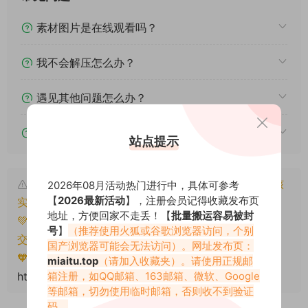
素材图片是在线观看吗？
我不会解压怎么办？
遇见其他问题怎么办？
该资源能搬运分享吗？
站点提示
本文资源仅供个人参考学习，请勿批量搬运，一经核
2026年08月活动热门进行中，具体可参考
【
2026最新活动
】，注册会员记得收藏发布页
实将封禁账号权限！
地址，方便回家不走丢！【
批量搬运容易被封
💚本文资源均来源网友分享，若侵犯了您的权益可以提
号
】
（推荐使用火狐或谷歌浏览器访问，个别
交工单处理。
国产浏览器可能会无法访问）。网址发布页：
🧡转载请注明出处！原文链接：
miaitu.top
（请加入收藏夹）。请使用正规邮
箱注册，如QQ邮箱、163邮箱、微软、Google
https://www.miaitu.net/78836.html
等邮箱，切勿使用临时邮箱，否则收不到验证
码。