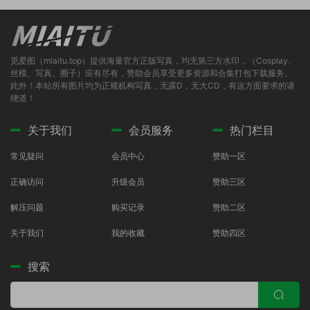
觅爱图（miaitu.top）提供海量官方正版写真，均无第三方水印，（Cosplay、
丝模、写真、圈子）应有尽有，赞助会员享受更多资源和合集打包下载服务。
此外！本站所有图片均为正规机构写真，无露D，无大CD，有这方面要求的请
绕道！
关于我们
会员服务
热门栏目
常见疑问
会员中心
赞助一区
正确访问
升级会员
赞助三区
解压问题
购买记录
赞助二区
关于我们
我的收藏
赞助四区
搜索