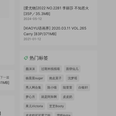
[爱尤物]2022 NO.2281 李丽莎 不知惹火
[35P／35.3MB]
2024-05-12
[XIAOYU语画界] 2020.03.11 VOL.265
Carry [83P/371MB]
2021-01-12
热门标签
蠢沫沫
过期米线线喵
面饼仙儿
下一篇
杨晨晨sugar
抱走莫子
沈梦瑶
81MB]
秀人网合集
陈小喵
陆萱萱
白银81
梦心月
就是阿朱啊
皮皮奶
果儿Victoria
芝芝Booty
]
皮皮奶可可爱了啦
雪晴Astra