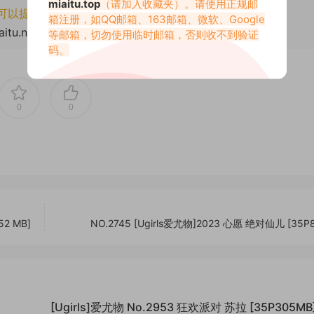
miaitu.top
（请加入收藏夹）。请使用正规邮
可以提交工单处理。
箱注册，如QQ邮箱、163邮箱、微软、Google
aitu.net/78799.html
等邮箱，切勿使用临时邮箱，否则收不到验证
码。
0
0
52 MB]
NO.2745 [Ugirls爱尤物]2023 心愿 绝对仙儿 [35P
[Ugirls]爱尤物 No.2953 狂欢派对 苏拉 [35P305MB