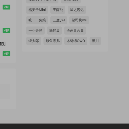
VIP
糯美子Mini
王雨纯
星之迟迟
咬一口兔娘
三度_69
起司块wii
VIP
一小央泽
杨晨晨
语画界合集
绮太郎
鳗鱼霏儿
木绵绵OwO
黑川
B]
VIP