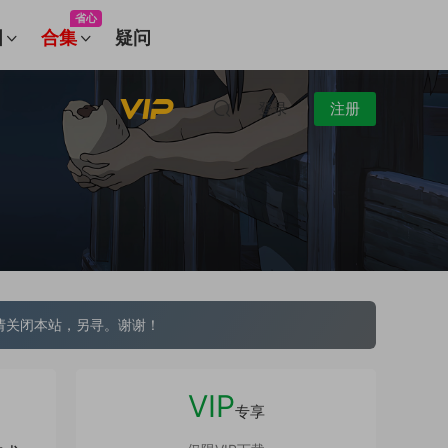
省心
图
合集
疑问
登录
注册
请关闭本站，另寻。谢谢！
VIP
专享