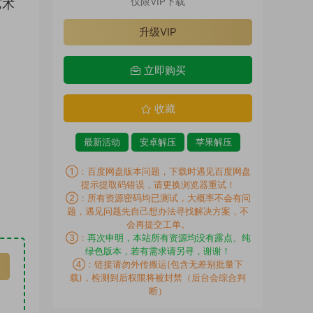
仅限VIP下载
艺术
升级VIP
立即购买
收藏
最新活动
安卓解压
苹果解压
①：百度网盘版本问题，下载时遇见百度网盘
提示提取码错误，请更换浏览器重试！
②：所有资源密码均已测试，大概率不会有问
题，遇见问题先自己想办法寻找解决方案，不
会再提交工单。
③：
再次申明，本站所有资源均没有露点、纯
绿色版本，若有需求请另寻，谢谢！
④：链接请勿外传搬运(包含无差别批量下
载)，检测到后权限将被封禁（后台会综合判
断）