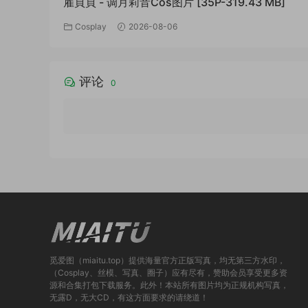
雇頁頁 - 调月莉音Cos图片 [35P-319.43 MB]
Cosplay
2026-08-06
评论
0
觅爱图（miaitu.top）提供海量官方正版写真，均无第三方水印，
（Cosplay、丝模、写真、圈子）应有尽有，赞助会员享受更多资
源和合集打包下载服务。此外！本站所有图片均为正规机构写真，
无露D，无大CD，有这方面要求的请绕道！