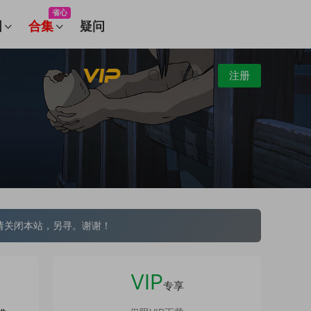
省心
图
合集
疑问
登录
注册
请关闭本站，另寻。谢谢！
VIP
专享