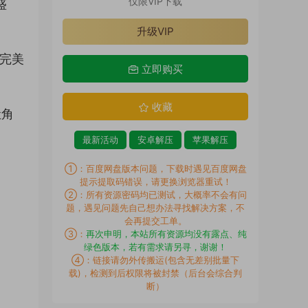
仅限VIP下载
盛
升级VIP
力完美
立即购买
收藏
让角
最新活动
安卓解压
苹果解压
①：百度网盘版本问题，下载时遇见百度网盘
提示提取码错误，请更换浏览器重试！
②：所有资源密码均已测试，大概率不会有问
题，遇见问题先自己想办法寻找解决方案，不
会再提交工单。
③：
再次申明，本站所有资源均没有露点、纯
绿色版本，若有需求请另寻，谢谢！
④：链接请勿外传搬运(包含无差别批量下
载)，检测到后权限将被封禁（后台会综合判
断）