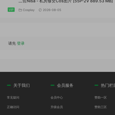
二佐Nisa - 私房修女Cos图片 [55P-2V 889.53 MB]
VIP
Cosplay
2026-08-05
请先
登录
关于我们
会员服务
热门栏
常见疑问
会员中心
赞助一区
正确访问
升级会员
赞助三区