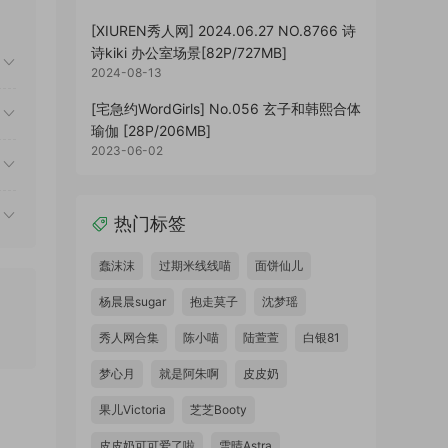
[XIUREN秀人网] 2024.06.27 NO.8766 诗
诗kiki 办公室场景[82P/727MB]
2024-08-13
[宅急约WordGirls] No.056 玄子和韩熙合体
瑜伽 [28P/206MB]
2023-06-02
热门标签
蠢沫沫
过期米线线喵
面饼仙儿
杨晨晨sugar
抱走莫子
沈梦瑶
秀人网合集
陈小喵
陆萱萱
白银81
梦心月
就是阿朱啊
皮皮奶
果儿Victoria
芝芝Booty
皮皮奶可可爱了啦
雪晴Astra