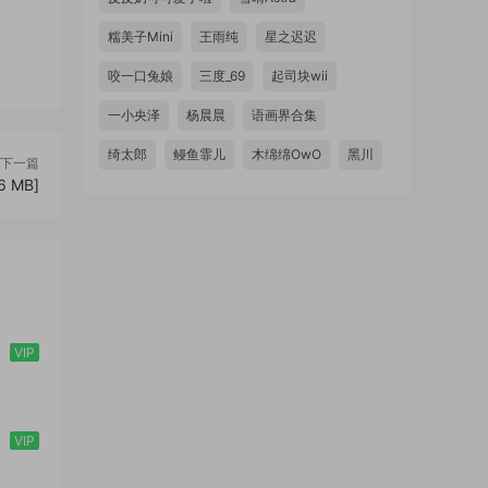
糯美子Mini
王雨纯
星之迟迟
咬一口兔娘
三度_69
起司块wii
一小央泽
杨晨晨
语画界合集
绮太郎
鳗鱼霏儿
木绵绵OwO
黑川
下一篇
6 MB]
VIP
VIP