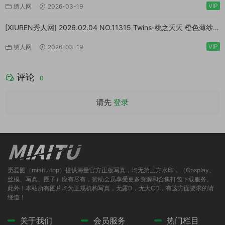
VIP
绣人网
2026-03-19
[XIUREN秀人网] 2026.02.04 NO.11315 Twins-桃之夭夭 橙色薄纱
[83P/1.10GB]
VIP
绣人网
2026-03-19
评论
0
请先
登录
觅爱图（miaitu.top）提供海量官方正版写真，均无第三方水印，（Cosplay、
丝模、写真、圈子）应有尽有，赞助会员享受更多资源和合集打包下载服务。
此外！本站所有图片均为正规机构写真，无露D，无大CD，有这方面要求的请
绕道！
关于我们
会员服务
热门栏目