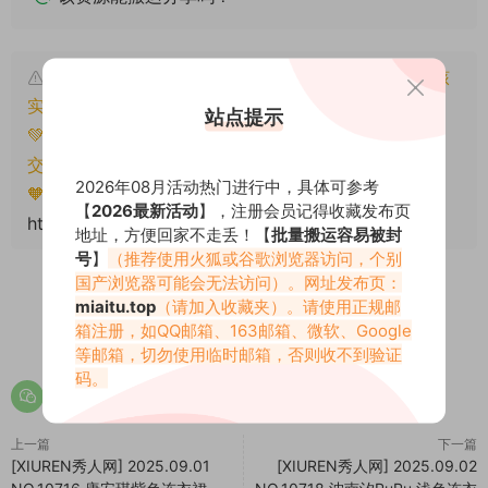
本文资源仅供个人参考学习，请勿批量搬运，一经核
实将封禁账号权限！
站点提示
💚本文资源均来源网友分享，若侵犯了您的权益可以提
交工单处理。
2026年08月活动热门进行中，具体可参考
🧡转载请注明出处！原文链接：
【
2026最新活动
】，注册会员记得收藏发布页
https://www.miaitu.net/78732.html
地址，方便回家不走丢！【
批量搬运容易被封
号
】
（推荐使用火狐或谷歌浏览器访问，个别
国产浏览器可能会无法访问）。网址发布页：
miaitu.top
（请加入收藏夹）。请使用正规邮
箱注册，如QQ邮箱、163邮箱、微软、Google
0
0
等邮箱，切勿使用临时邮箱，否则收不到验证
码。
上一篇
下一篇
[XIUREN秀人网] 2025.09.01
[XIUREN秀人网] 2025.09.02