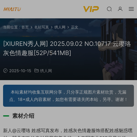
当前位置：
首页
名站写真
绣人网
正文
[XIUREN秀人网] 2025.09.02 NO.10717 云璎珞
灰色情趣服[52P/541MB]
2025-10-15
绣人网
本站素材均收集互联网分享，只分享正规图片素材欣赏，无漏
点、18+成人内容素材，如您有需要请关闭本站，另寻。谢谢！
素材介绍
新人@云璎珞 姓感写真发布，姓感灰色情趣服饰搭配姓感魅惑嘿