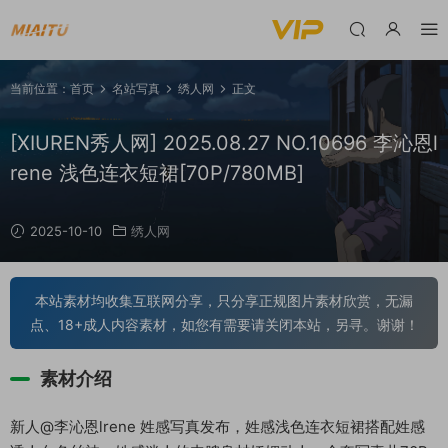
当前位置：
首页
名站写真
绣人网
正文
[XIUREN秀人网] 2025.08.27 NO.10696 李沁恩l
rene 浅色连衣短裙[70P/780MB]
2025-10-10
绣人网
本站素材均收集互联网分享，只分享正规图片素材欣赏，无漏
点、18+成人内容素材，如您有需要请关闭本站，另寻。谢谢！
素材介绍
新人@李沁恩lrene 姓感写真发布，姓感浅色连衣短裙搭配姓感