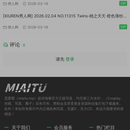
VIP
绣人网
2026-03-19
[XIUREN秀人网] 2026.02.04 NO.11315 Twins-桃之夭夭 橙色薄纱
[83P/1.10GB]
VIP
绣人网
2026-03-19
评论
0
请先
登录
觅爱图（miaitu.top）提供海量官方正版写真，均无第三方水印，（Cosplay、
丝模、写真、圈子）应有尽有，赞助会员享受更多资源和合集打包下载服务。
此外！本站所有图片均为正规机构写真，无露D，无大CD，有这方面要求的请
绕道！
关于我们
会员服务
热门栏目