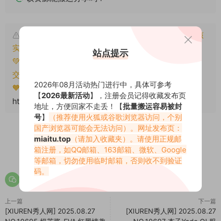
本文资源仅供个人参考学习，请勿批量搬运，一经核
实将封禁账号权限！
站点提示
💚本文资源均来源网友分享，若侵犯了您的权益可以提
交工单处理。
2026年08月活动热门进行中，具体可参考
🧡转载请注明出处！原文链接：
【
2026最新活动
】，注册会员记得收藏发布页
https://www.miaitu.net/78666.html
地址，方便回家不走丢！【
批量搬运容易被封
号
】
（推荐使用火狐或谷歌浏览器访问，个别
国产浏览器可能会无法访问）。网址发布页：
miaitu.top
（请加入收藏夹）。请使用正规邮
箱注册，如QQ邮箱、163邮箱、微软、Google
0
0
等邮箱，切勿使用临时邮箱，否则收不到验证
码。
上一篇
下一篇
[XIUREN秀人网] 2025.08.27
[XIUREN秀人网] 2025.08.27