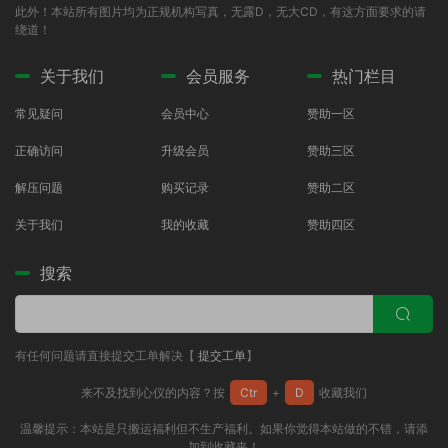
此外！本站所有图片均为正规机构写真，无露D，无大CD，有这方面要求的请
绕道！
关于我们
会员服务
热门栏目
常见疑问
会员中心
赞助一区
正确访问
升级会员
赞助三区
解压问题
购买记录
赞助二区
关于我们
我的收藏
赞助四区
搜索
有任何问题请直接提交工单解决【
提交工单
】
来不及找到心仪的内容？按
Ctr
+
D
收藏我们
温馨提示：本站是只搬运福利但不生产福利。如果你觉得本站做的不错，请添
加到收藏夹！