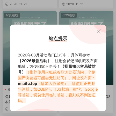
2020-11-21
2020-11-21
写真在线
COS在线
站点提示
2026年08月活动热门进行中，具体可参考
【
2026最新活动
】，注册会员记得收藏发布页
地址，方便回家不走丢！【
批量搬运容易被封
号
】
（推荐使用火狐或谷歌浏览器访问，个别
国产浏览器可能会无法访问）。网址发布页：
miaitu.top
（请加入收藏夹）。请使用正规邮
箱注册，如QQ邮箱、163邮箱、微软、Google
兔玩映画
面饼仙儿
面饼仙儿
等邮箱，切勿使用临时邮箱，否则收不到验证
兔玩映画：面饼仙儿 蝴蝶结内
面饼仙儿 樱岛麻衣兔女郎COS
码。
衣私房写真
2020-11-21
2020-11-21