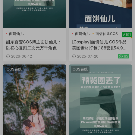
面饼仙儿
面饼仙儿
面饼仙儿COS
A191
面饼仙儿合集
甜系百变COS博主面饼仙儿：
[Cosplay]面饼仙儿 COS作品
以初心复刻二次元万千角色
美图素材打包[188套][54.9G
B]
2026-06-12
2025-07-20
65
COS在线
COS在线