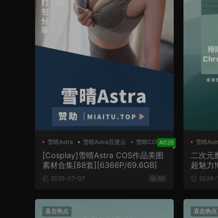
雪晴Astra
雪晴Astra百度云
雪晴COS
雪晴Astr
A026
[Cosplay]雪晴Astra COS作品美图
二次元魔
素材合集[88套][6366P/69.6GB]
超魅力
2025-07-07
65
2024-
直击热点
直击热点