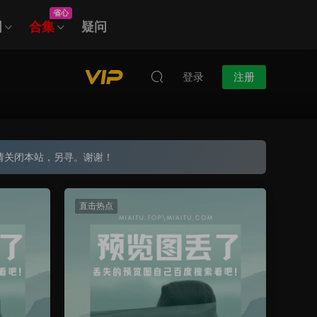
省心
图
合集
疑问
登录
注册
请关闭本站，另寻。谢谢！
直击热点