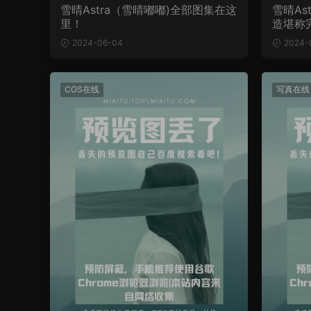
雪晴Astra（雪晴嘟嘟)全部图集在这
雪晴As
里！
造堪称
2024-06-04
2024-
COS在线
写真在线