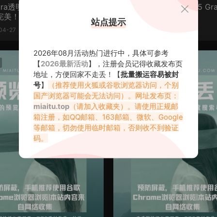
tra透明女仆图，个人形象塑
雪晴Astra 自撮りVol.15 Gra
完美！
aser 女仆作品在线看
站点提示
04-27
2021-06-30
2026年08月活动热门进行中，具体可参考
COS在线
【
2026最新活动
】，注册会员记得收藏发布页
地址，方便回家不走丢！【
批量搬运容易被封
号
】
（推荐使用火狐或谷歌浏览器访问，个别
国产浏览器可能会无法访问）。网址发布页：
miaitu.top
（请加入收藏夹）。请使用正规邮
箱注册，如QQ邮箱、163邮箱、微软、Google
等邮箱，切勿使用临时邮箱，否则收不到验证
码。