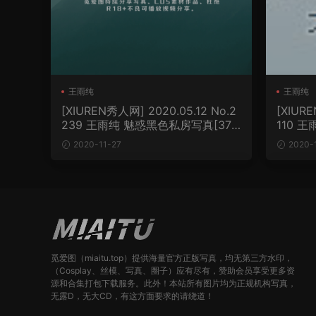
王雨纯
王雨纯
[XIUREN秀人网] 2020.05.12 No.2
[XIURE
239 王雨纯 魅惑黑色私房写真[37
110 
P/169MB]
236MB
2020-11-27
2020-
觅爱图（miaitu.top）提供海量官方正版写真，均无第三方水印，
（Cosplay、丝模、写真、圈子）应有尽有，赞助会员享受更多资
源和合集打包下载服务。此外！本站所有图片均为正规机构写真，
无露D，无大CD，有这方面要求的请绕道！