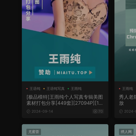
王语纯
王语纯写真
王雨纯
王雨纯
[极品模特]王雨纯个人写真专辑美图
秀人老
素材打包分享[449套][27094P][19
放
6.29G]
2024-09-14
70
2024-
尤蜜荟
绣人网