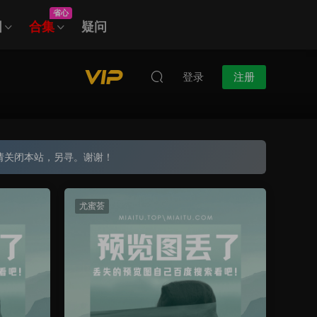
省心
图
合集
疑问
登录
注册
请关闭本站，另寻。谢谢！
尤蜜荟