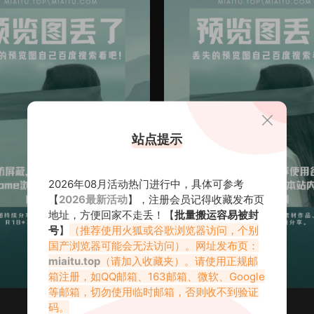
站点提示
2026年08月活动热门进行中，具体可参考
【
2026最新活动
】，注册会员记得收藏发布页
地址，方便回家不走丢！【
批量搬运容易被封
号
】
（推荐使用火狐或谷歌浏览器访问，个别
国产浏览器可能会无法访问）。网址发布页：
miaitu.top
（请加入收藏夹）。请使用正规邮
箱注册，如QQ邮箱、163邮箱、微软、Google
等邮箱，切勿使用临时邮箱，否则收不到验证
王雨纯
码。