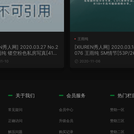
王雨纯
N秀人网] 2020.03.27 No.2
[XIUREN秀人网] 2020.03.1
王雨纯 镂空粉色私房写真[41P/
076 王雨纯 SM情节[53P/2
]
11-10
2020-11-06
关于我们
会员服务
热门栏
常见疑问
会员中心
赞助一区
正确访问
升级会员
赞助三区
解压问题
购买记录
赞助二区